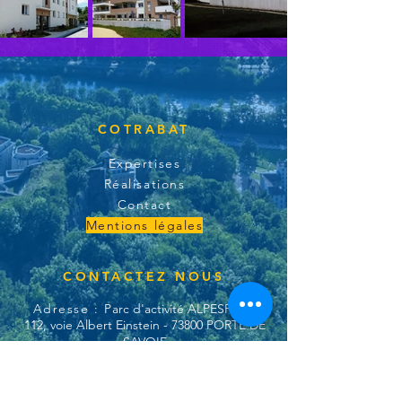
COTRABAT
Expertises
Réalisations
Contact
Mentions légales
CONTACTEZ NOUS
Adresse :
P
arc d'activité ALPESPACE
112, voie Albert Einstein - 73800 PORTE DE
SAVOIE
France
Tél. :
09 65 00 38 54
E-Mail :
ncharpentier@cotrabat-