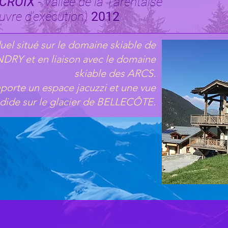
CROIX
- Vallée de la Tarentaise
uvre d’exécution)
2012
duel situé sur le domaine skiable de
RY et en liaison avec le domaine
skiable des ARCS.
porte un espace jacuzzi et une vue
dide sur le glacier de BELLECÔTE.