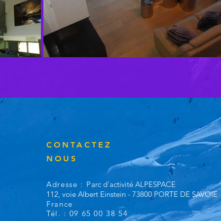
CONTACTEZ
NOUS
Adresse :
P
arc d'activité ALPESPACE
112, voie Albert Einstein - 73800 PORTE DE SAVOIE
France
Tél. : 09 65 00 38 54