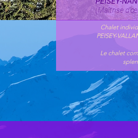
PEISEY-NAN
(Maîtrise d’œ
Chalet indivi
PEISEY-VALLAND
Le chalet com
splen